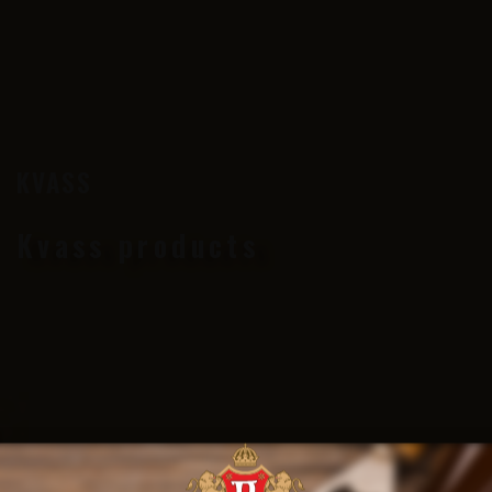
KVASS
Kvass products