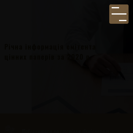
Річна інформація емітента
цінних паперів за 2020 р.
Повернутися на сторінку Акціонерам