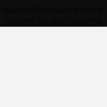
НАДМІРНЕ СПОЖИВАННЯ АЛКОГОЛЮ
ШКІДЛИВЕ ДЛЯ ВАШОГО ЗДОРОВ'Я
«Полтавпиво» ​​- поєднання
традицій і сучасності
Україна, м. Полтава, вул. Європейська, 160