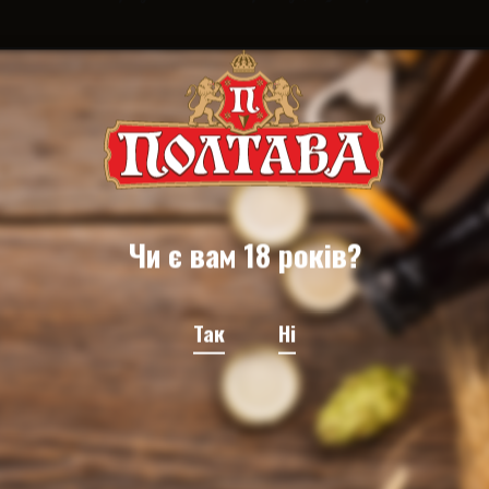
Чи є вам 18 років?
Річна інформація емітента цінних паперів за 2020
рік
Так
Ні