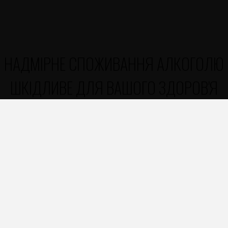
НАДМІРНЕ СПОЖИВАННЯ АЛКОГОЛЮ
ШКІДЛИВЕ ДЛЯ ВАШОГО ЗДОРОВ'Я
«Полтавпиво» ​​- поєднання
традицій і сучасності