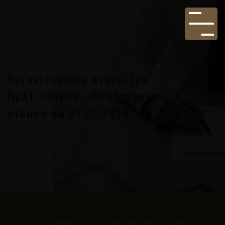
Організаційна структура
ПрАТ «Фірма «Полтавпиво»
станом на 31.12.2024
Повернутися на сторінку Акціонерам