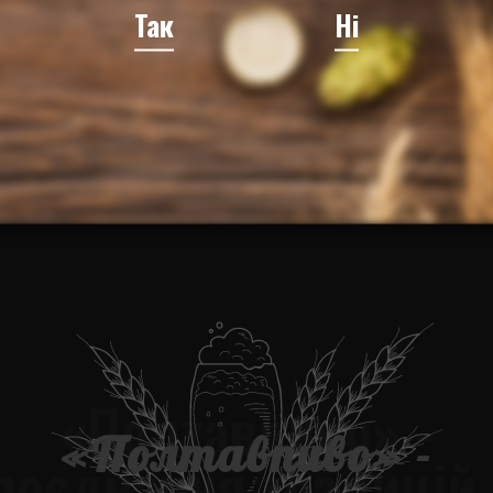
Так
Ні
Всі новини
«Полтавпиво» ​​-