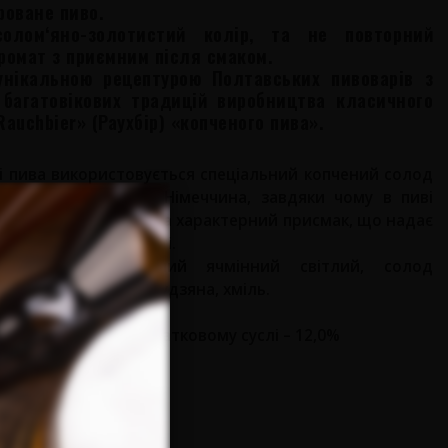
роване пиво.
олом‘яно-золотистий колір, та не повторний
ромат з приємним після смаком.
унікальною рецептурою Полтавських пивоварів з
 багатовікових традицій виробництва класичного
Rauchbier» (Раухбір) «копченого пива».
і пива використовується спеціальний копчений солод
mann» м. Бамберг, Німеччина, завдяки чому в пиві
легкій аромат диму та характерний присмак, що надає
сті та привабливості.
а, солод пивоварний ячмінний світлий, солод
пчений, крупа кукурудзяна, хміль.
 5,1 % об.
 сухих речовин у початковому суслі – 12,0%
коли клює!