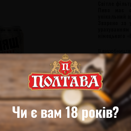
Світле фільт
Пиво має с
унікальний а
Зварено за 
урахуванням
німецького «
В виробництв
фірми «Weyer
відчувається 
йому особливо
Склад: вод
пивоварний ко
Вміст спирту –
Масова частка
Чи є вам 18 років?
Душа співає, 