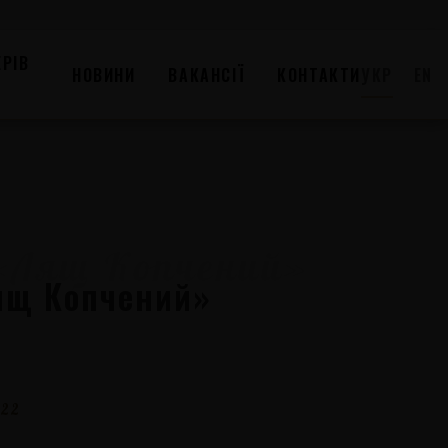
РІВ
НОВИНИ
ВАКАНСІЇ
КОНТАКТИ
УКР
EN
Лящ Копчений»
022