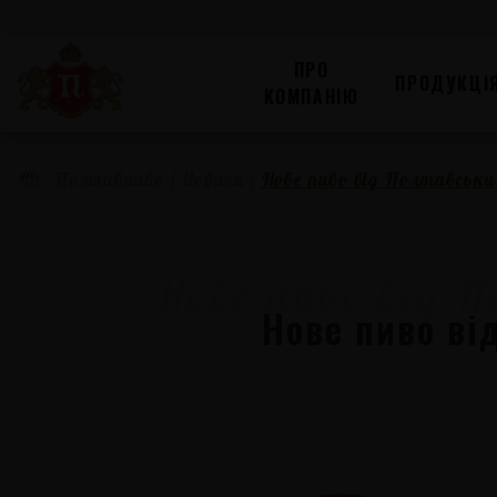
ПРО
ПРОДУКЦІ
КОМПАНІЮ
/
Новини
/
Нове пиво від Полтавськи
Полтавпиво
Нове пиво ві