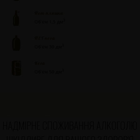
Пет-пляшка
3
Об’єм 1,5 дм
ПЕТ-кега
3
Об’єм 30 дм
Кега
3
Об’єм 50 дм
ПолтаваТМ
НАДМІРНЕ СПОЖИВАННЯ АЛКОГОЛЮ
ПолтаваТМ
ШКІДЛИВЕ ДЛЯ ВАШОГО ЗДОРОВ'Я