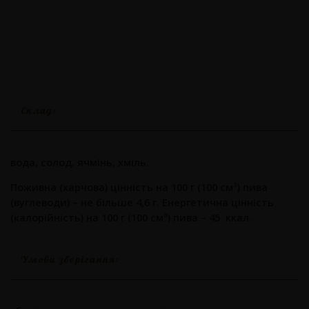
Склад:
вода, солод, ячмінь, хміль.
Поживна (харчова) цінність на 100 г (100 см³) пива
(вуглеводи) – не більше 4,6 г. Енергетична цінність
(калорійність) на 100 г (100 см³) пива – 45 ккал.
Умови зберігання: