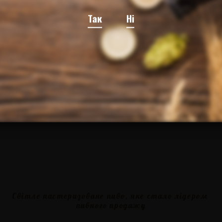
Так
Ні
Світле пастеризоване пиво, яке стало лідером
пивного продажу