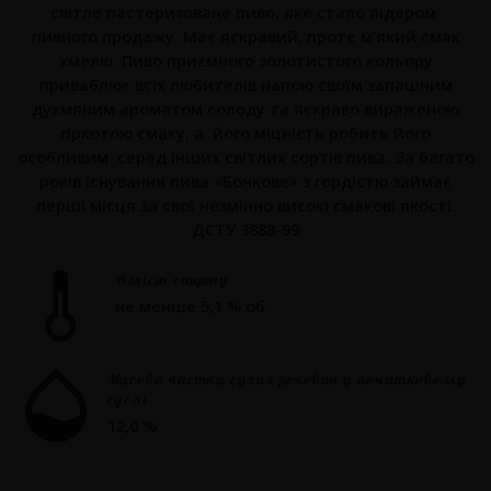
світле пастеризоване пиво, яке стало лідером
пивного продажу. Має яскравий, проте м’який смак
хмелю. Пиво приємного золотистого кольору
приваблює всіх любителів напою своїм запашним
духмяним ароматом солоду та яскраво вираженою
гіркотою смаку, а його міцність робить його
особливим серед інших світлих сортів пива. За багато
років існування пива «Бочкове» з гордістю займає
перші місця за свої незмінно високі смакові якості.
ДСТУ 3888-99
Вміст спирту
не менше 5,1 % об.
Масова частка сухих речовин у початковому
суслі
12,0 %