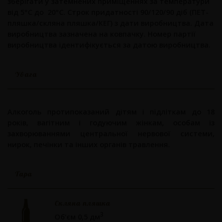
зберігати у затемнених приміщеннях за температури
від 5°С до 20°С. Строк придатності 90/120/90 діб (ПЕТ-
пляшка/скляна пляшка/КЕГ) з дати виробництва. Дата
виробництва зазначена на ковпачку. Номер партії
виробництва ідентифікується за датою виробництва.
Увага
Алкоголь протипоказаний дітям і підліткам до 18
років, вагітним і годуючим жінкам, особам із
захворюваннями центральної нервової системи,
нирок, печінки та інших органів травлення.
Тара
Скляна пляшка
3
Об’єм 0,5 дм